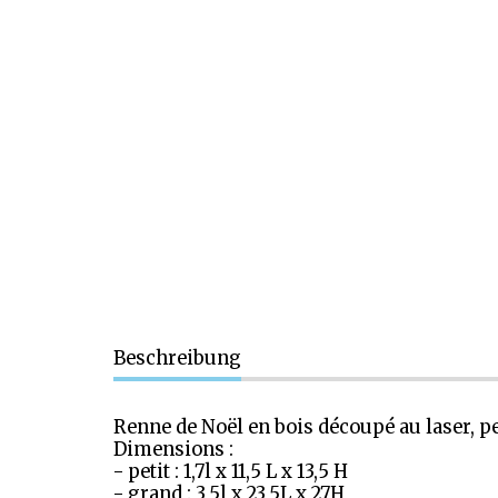
Beschreibung
Renne de Noël en bois découpé au laser, pe
Dimensions :
- petit : 1,7l x 11,5 L x 13,5 H
- grand : 3,5l x 23,5L x 27H