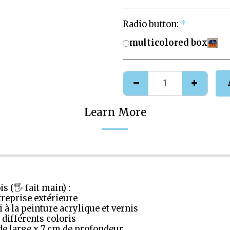
Radio button:
*
multicolored box
Learn More
s (🖐️ fait main) :
entreprise extérieure
ssi à la peinture acrylique et vernis
c différents coloris
 de large x 7 cm de profondeur