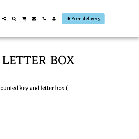
Free delivery
LETTER BOX
unted key and letter box (