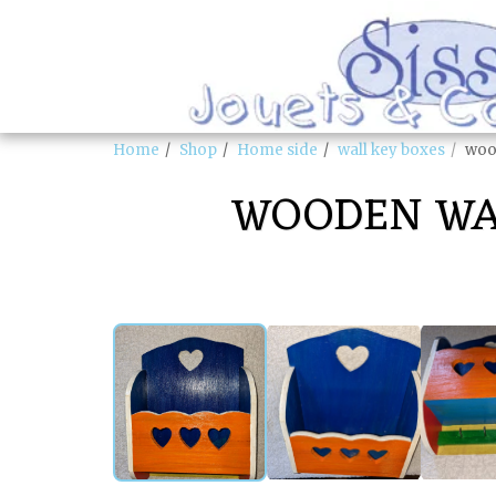
Home
Shop
Home side
wall key boxes
woo
WOODEN WA