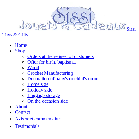
Sissi
Toys & Gifts
Home
Shop
Orders at the request of customers
Offer for birth, baptism...
Wood
Crochet Manufacturing
Decoration of baby's or child's room
Home side
Holiday side
Luggage storage
On the occasion side
About
Contact
Avis ⭐ et commentaires
Testimonials