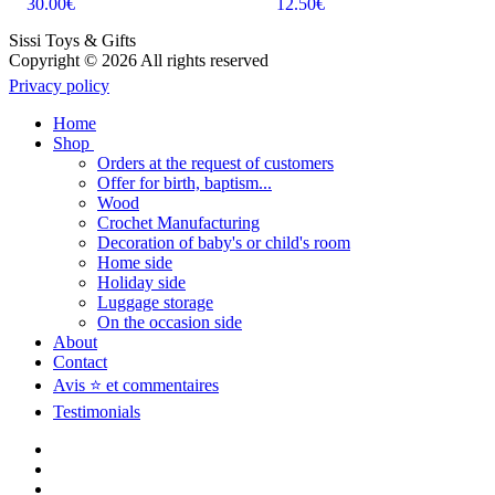
30.00
€
12.50
€
joie des petits et grands.
Sissi Toys & Gifts
Copyright © 2026 All rights reserved
Privacy policy
Home
Shop
Orders at the request of customers
Offer for birth, baptism...
Wood
Crochet Manufacturing
Decoration of baby's or child's room
Home side
Holiday side
Luggage storage
On the occasion side
About
Contact
Avis ⭐ et commentaires
Testimonials