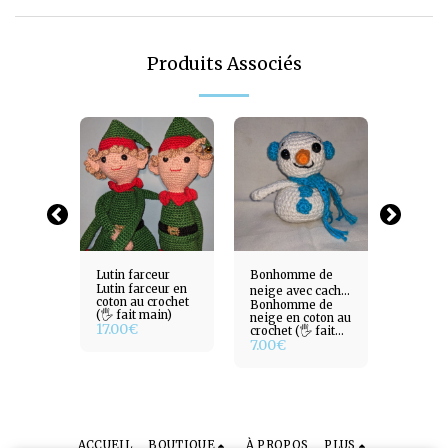
Produits Associés
de Noël
Lutin farceur
Bonhomme de
Lantern
Lutin farceur en
neige avec cache
en bois
coton au crochet
de Noël
Bonhomme de
Lantern
oreille
(🖐️ fait main)
écoupé
neige en coton au
en bois
17.00
€
crochet (🖐️ fait
au lase
7.00
€
15.00
main)
ACCUEIL
BOUTIQUE
À PROPOS
PLUS