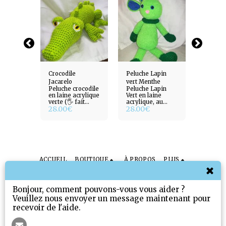
Hamster
Crocodile
Peluche Lapin
Peluch
Jacarelo
vert Menthe
en lain
Hamster
Peluche crocodile
Peluche Lapin
Peluch
-mohair
acryli
crylique
en laine acrylique
Vert en laine
en lain
ain)
verte (🖐️ fait
acrylique, au
(🖐️ fai
28.00
€
28.00
€
12.00
main)
crochet, fait main
(🖐️ fait main)
ACCUEIL
BOUTIQUE
À PROPOS
PLUS
Sissi Jouets & Cadeaux
Droits d'auteur © 2026 Tous droits réservés
Bonjour, comment pouvons-vous vous aider ?
Politique de Confidentialité
Veuillez nous envoyer un message maintenant pour
recevoir de l'aide.