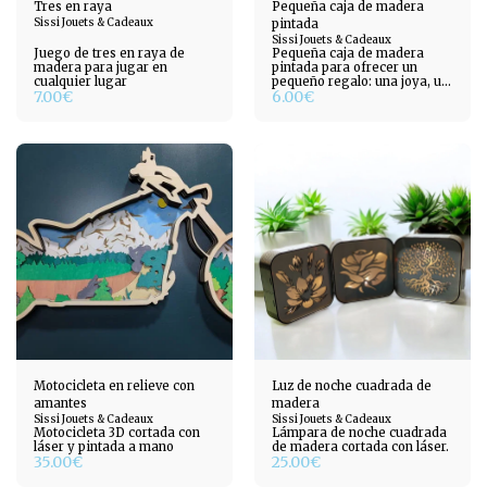
Tres en raya
Pequeña caja de madera
Sissi Jouets & Cadeaux
pintada
Sissi Jouets & Cadeaux
Juego de tres en raya de
Pequeña caja de madera
madera para jugar en
pintada para ofrecer un
cualquier lugar
pequeño regalo: una joya, un
7.00
€
6.00
€
llavero, etc.
Motocicleta en relieve con
Luz de noche cuadrada de
amantes
madera
Sissi Jouets & Cadeaux
Sissi Jouets & Cadeaux
Motocicleta 3D cortada con
Lámpara de noche cuadrada
láser y pintada a mano
de madera cortada con láser.
35.00
€
25.00
€