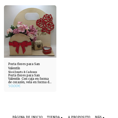
Porta flores para San
Valentín
Sissi Jouets & Cadeaux
Porta flores para San
Valentín ️ Con caja en forma
de corazón, vela en forma de
50.00
€
corazón y maceta
PÁGINA DE INICIO
TIENDA
A PROPOSITO
MÁS