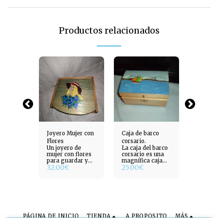
Productos relacionados
xistencia
Fuera de
edra
Joyero Mujer con
Caja de barco
caja de
adera
Caja d
Flores
corsario.
on
pintada
Un joyero de
La caja del barco
barniz.
acrílico
mujer con flores
corsario es una
20.00
para guardar y
magnífica caja
32.00
€
25.00
€
organizar tus
con bisagras que
preciadas joyas y
le permitirá
accesorios.
guardar y
Fabricado en
almacenar sus
madera con
preciados tesoros
acabado metálico
con total
y cierres
seguridad. Con
abatibles para
un acabado
PÁGINA DE INICIO
TIENDA
A PROPOSITO
MÁS
una óptima
impecable y