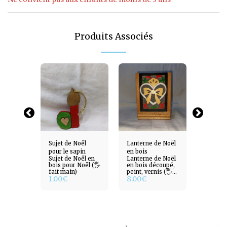
Produits Associés
de noël
Sujet de Noël
Lanterne de Noël
bougeoi
pour le sapin
en bois
doré
de Noël
Sujet de Noël en
Lanterne de Noël
Bougeoi
écoupé
bois pour Noël (🖐️
en bois découpé,
en bois
n doré
fait main)
peint, vernis (🖐️
et pein
1.00
€
8.00
€
5.00
€
ain)
fait main)
(🖐️ fai