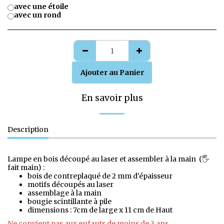
avec une étoile
avec un rond
Ajouter au Panier
En savoir plus
Description
Lampe en bois découpé au laser et assembler à la main (🖐️
fait main) :
bois de contreplaqué de 2 mm d'épaisseur
motifs découpés au laser
assemblage à la main
bougie scintillante à pile
dimensions : 7cm de large x 11 cm de Haut
Ne convient pas aux enfants de moins de 3 ans